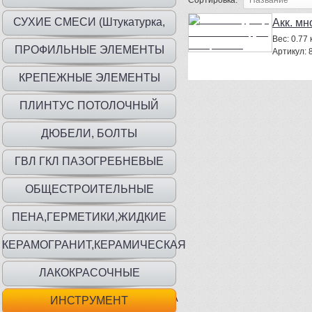
Сортировка:
СУХИЕ СМЕСИ (Штукатурка,
Акк. м
Вес:
0.77 к
шпаклевка, клей)
ПРОФИЛЬНЫЕ ЭЛЕМЕНТЫ
Артикул:
КРЕПЕЖНЫЕ ЭЛЕМЕНТЫ
ПЛИНТУС ПОТОЛОЧНЫЙ
ДЮБЕЛИ, БОЛТЫ
ГВЛ ГКЛ ПАЗОГРЕБНЕВЫЕ
ПЛИТЫ
ОБЩЕСТРОИТЕЛЬНЫЕ
МАТЕРИАЛЫ
ПЕНА,ГЕРМЕТИКИ,ЖИДКИЕ
ГВОЗДИ
КЕРАМОГРАНИТ,КЕРАМИЧЕСКАЯ
ПЛИТКА
ЛАКОКРАСОЧНЫЕ
МАТ.,ГРУНТЫ,ГИДР,ШПАТЛЕВКА
ИНСТРУМЕНТ