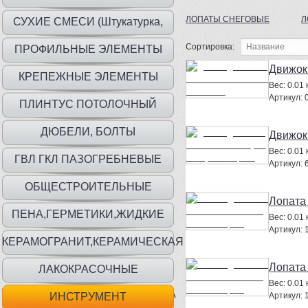
ЛОПАТЫ СНЕГОВЫЕ
Л
СУХИЕ СМЕСИ (Штукатурка,
шпаклевка, клей)
Сортировка:
ПРОФИЛЬНЫЕ ЭЛЕМЕНТЫ
Движок 
КРЕПЕЖНЫЕ ЭЛЕМЕНТЫ
Вес:
0.01 к
Артикул:
ПЛИНТУС ПОТОЛОЧНЫЙ
ДЮБЕЛИ, БОЛТЫ
Движок
Вес:
0.01 к
ГВЛ ГКЛ ПАЗОГРЕБНЕВЫЕ
Артикул:
ПЛИТЫ
ОБЩЕСТРОИТЕЛЬНЫЕ
Лопата 
МАТЕРИАЛЫ
ПЕНА,ГЕРМЕТИКИ,ЖИДКИЕ
Вес:
0.01 к
Артикул:
ГВОЗДИ
КЕРАМОГРАНИТ,КЕРАМИЧЕСКАЯ
ПЛИТКА
Лопата 
ЛАКОКРАСОЧНЫЕ
Вес:
0.01 к
МАТ.,ГРУНТЫ,ГИДР,ШПАТЛЕВКА
ИНСТРУМЕНТ
Артикул: