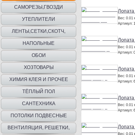
САМОРЕЗЫ,ГВОЗДИ
Лопата 
Вес:
0.01 к
УТЕПЛИТЕЛИ
Артикул:
ЛЕНТЫ,СЕТКИ,СКОТЧ,
Лопата
ПЛЕНКА,МЕШКИ
НАПОЛЬНЫЕ
Вес:
0.01 к
Артикул:
ПОКРЫТИЯ,ПЛИНТУС,ПОРОГИ
ОБОИ
ХОЗТОВАРЫ
Лопата 
Вес:
0.01 к
ХИМИЯ КЛЕЯ И ПРОЧЕЕ
Артикул:
ТЁПЛЫЙ ПОЛ
Лопата 
САНТЕХНИКА
Вес:
0.01 к
Артикул:
ПОТОЛКИ ПОДВЕСНЫЕ
Лопата
ВЕНТИЛЯЦИЯ, РЕШЕТКИ,
Вес:
0.01 к