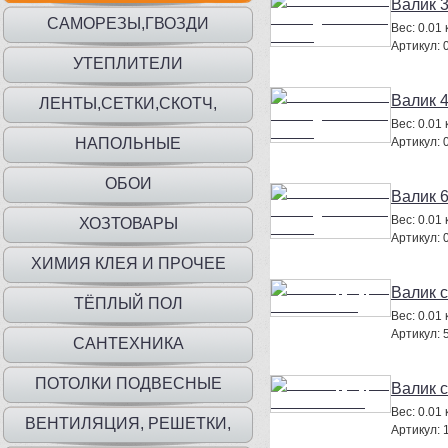
Валик 
САМОРЕЗЫ,ГВОЗДИ
Вес:
0.01 к
Артикул:
УТЕПЛИТЕЛИ
Валик 
ЛЕНТЫ,СЕТКИ,СКОТЧ,
Вес:
0.01 к
ПЛЕНКА,МЕШКИ
НАПОЛЬНЫЕ
Артикул:
ПОКРЫТИЯ,ПЛИНТУС,ПОРОГИ
ОБОИ
Валик 
Вес:
0.01 к
ХОЗТОВАРЫ
Артикул:
ХИМИЯ КЛЕЯ И ПРОЧЕЕ
Валик 
ТЁПЛЫЙ ПОЛ
Вес:
0.01 к
Артикул:
САНТЕХНИКА
ПОТОЛКИ ПОДВЕСНЫЕ
Валик 
Вес:
0.01 к
ВЕНТИЛЯЦИЯ, РЕШЕТКИ,
Артикул: