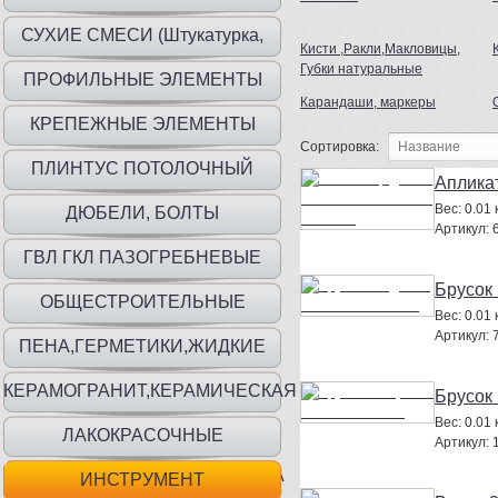
СУХИЕ СМЕСИ (Штукатурка,
Кисти ,Ракли,Макловицы,
Губки натуральные
шпаклевка, клей)
ПРОФИЛЬНЫЕ ЭЛЕМЕНТЫ
Карандаши, маркеры
КРЕПЕЖНЫЕ ЭЛЕМЕНТЫ
Сортировка:
ПЛИНТУС ПОТОЛОЧНЫЙ
Аплика
Вес:
0.01 к
ДЮБЕЛИ, БОЛТЫ
Артикул:
ГВЛ ГКЛ ПАЗОГРЕБНЕВЫЕ
Брусок
ПЛИТЫ
ОБЩЕСТРОИТЕЛЬНЫЕ
Вес:
0.01 к
Артикул:
МАТЕРИАЛЫ
ПЕНА,ГЕРМЕТИКИ,ЖИДКИЕ
ГВОЗДИ
КЕРАМОГРАНИТ,КЕРАМИЧЕСКАЯ
Брусок
Вес:
0.01 к
ПЛИТКА
ЛАКОКРАСОЧНЫЕ
Артикул:
МАТ.,ГРУНТЫ,ГИДР,ШПАТЛЕВКА
ИНСТРУМЕНТ