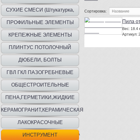
СУХИЕ СМЕСИ (Штукатурка,
Сортировка:
шпаклевка, клей)
Пила о
ПРОФИЛЬНЫЕ ЭЛЕМЕНТЫ
Вес:
18.4 к
КРЕПЕЖНЫЕ ЭЛЕМЕНТЫ
Артикул:
ПЛИНТУС ПОТОЛОЧНЫЙ
ДЮБЕЛИ, БОЛТЫ
ГВЛ ГКЛ ПАЗОГРЕБНЕВЫЕ
ПЛИТЫ
ОБЩЕСТРОИТЕЛЬНЫЕ
МАТЕРИАЛЫ
ПЕНА,ГЕРМЕТИКИ,ЖИДКИЕ
ГВОЗДИ
КЕРАМОГРАНИТ,КЕРАМИЧЕСКАЯ
ПЛИТКА
ЛАКОКРАСОЧНЫЕ
МАТ.,ГРУНТЫ,ГИДР,ШПАТЛЕВКА
ИНСТРУМЕНТ