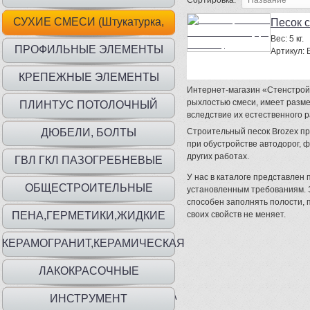
Сортировка:
СУХИЕ СМЕСИ (Штукатурка,
Песок 
Вес:
5 кг.
шпаклевка, клей)
ПРОФИЛЬНЫЕ ЭЛЕМЕНТЫ
Артикул:
КРЕПЕЖНЫЕ ЭЛЕМЕНТЫ
Интернет-магазин «Стенстрой»
рыхлостью смеси, имеет размер
ПЛИНТУС ПОТОЛОЧНЫЙ
вследствие их естественного 
ДЮБЕЛИ, БОЛТЫ
Строительный песок Brozex пр
при обустройстве автодорог, 
других работах.
ГВЛ ГКЛ ПАЗОГРЕБНЕВЫЕ
У нас в каталоге представлен 
ПЛИТЫ
ОБЩЕСТРОИТЕЛЬНЫЕ
установленным требованиям. Э
способен заполнять полости, п
МАТЕРИАЛЫ
ПЕНА,ГЕРМЕТИКИ,ЖИДКИЕ
своих свойств не меняет.
ГВОЗДИ
КЕРАМОГРАНИТ,КЕРАМИЧЕСКАЯ
ПЛИТКА
ЛАКОКРАСОЧНЫЕ
МАТ.,ГРУНТЫ,ГИДР,ШПАТЛЕВКА
ИНСТРУМЕНТ