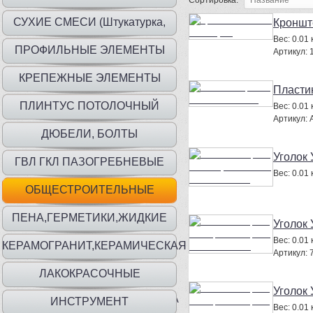
Сортировка:
СУХИЕ СМЕСИ (Штукатурка,
Кроншт
Вес:
0.01 к
шпаклевка, клей)
ПРОФИЛЬНЫЕ ЭЛЕМЕНТЫ
Артикул:
КРЕПЕЖНЫЕ ЭЛЕМЕНТЫ
Пласти
ПЛИНТУС ПОТОЛОЧНЫЙ
Вес:
0.01 к
Артикул:
ДЮБЕЛИ, БОЛТЫ
Уголок
ГВЛ ГКЛ ПАЗОГРЕБНЕВЫЕ
Вес:
0.01 к
ПЛИТЫ
ОБЩЕСТРОИТЕЛЬНЫЕ
МАТЕРИАЛЫ
ПЕНА,ГЕРМЕТИКИ,ЖИДКИЕ
Уголок
Вес:
0.01 к
ГВОЗДИ
КЕРАМОГРАНИТ,КЕРАМИЧЕСКАЯ
Артикул:
ПЛИТКА
ЛАКОКРАСОЧНЫЕ
Уголок
МАТ.,ГРУНТЫ,ГИДР,ШПАТЛЕВКА
ИНСТРУМЕНТ
Вес:
0.01 к