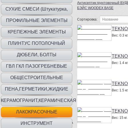
Антисептик грунтовочный ВУ
БЭЙС WOODEX BASE
СУХИЕ СМЕСИ (Штукатурка,
шпаклевка, клей)
Сортировка:
ПРОФИЛЬНЫЕ ЭЛЕМЕНТЫ
TEKNOS
КРЕПЕЖНЫЕ ЭЛЕМЕНТЫ
Вес:
0.3 кг
ПЛИНТУС ПОТОЛОЧНЫЙ
ДЮБЕЛИ, БОЛТЫ
TEKNOS
Вес:
1.4 кг
ГВЛ ГКЛ ПАЗОГРЕБНЕВЫЕ
ПЛИТЫ
ОБЩЕСТРОИТЕЛЬНЫЕ
TEKNOS
МАТЕРИАЛЫ
ПЕНА,ГЕРМЕТИКИ,ЖИДКИЕ
Вес:
1.5 кг
ГВОЗДИ
КЕРАМОГРАНИТ,КЕРАМИЧЕСКАЯ
ПЛИТКА
TEKNOS
ЛАКОКРАСОЧНЫЕ
Вес:
15 кг.
МАТ.,ГРУНТЫ,ГИДР,ШПАТЛЕВКА
ИНСТРУМЕНТ