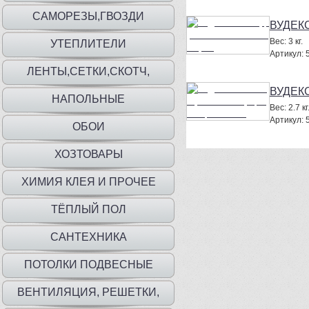
САМОРЕЗЫ,ГВОЗДИ
ВУДЕКС
Вес:
3 кг.
УТЕПЛИТЕЛИ
Артикул:
ЛЕНТЫ,СЕТКИ,СКОТЧ,
ВУДЕКС
ПЛЕНКА,МЕШКИ
НАПОЛЬНЫЕ
Вес:
2.7 кг
Артикул:
ПОКРЫТИЯ,ПЛИНТУС,ПОРОГИ
ОБОИ
ХОЗТОВАРЫ
ХИМИЯ КЛЕЯ И ПРОЧЕЕ
ТЁПЛЫЙ ПОЛ
САНТЕХНИКА
ПОТОЛКИ ПОДВЕСНЫЕ
ВЕНТИЛЯЦИЯ, РЕШЕТКИ,