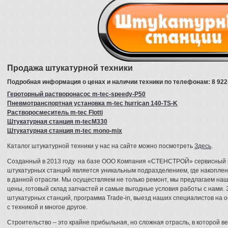
Продажа штукатурной техники
Подробная информация о ценах и наличии техники по телефонам: 8 922
Героторный растворонасос m-tec-speedy-P50
Пневмотранспортная установка m-tec hurrican 140-TS-K
Растворосмеситель m-tec Flotti
Штукатурная станция m-tecM330
Штукатурная станция m-tec mono-mix
Каталог штукатурной техники у нас на сайте можно посмотреть
Здесь
.
Созданный в 2013 году на базе ООО Компания «СТЕНСТРОЙ» сервисный 
штукатурных станций является уникальным подразделением, где накопле
в данной отрасли. Мы осуществляем не только ремонт, мы предлагаем на
цены, готовый склад запчастей и самые выгодные условия работы с нами.
штукатурных станций, программа Trade-in, выезд наших специалистов на 
с техникой и многое другое.
Строительство – это крайне прибыльная, но сложная отрасль, в которой в