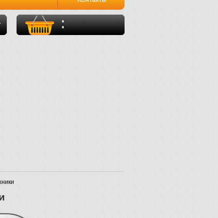
0 Товаров
0.00 руб
хники
и