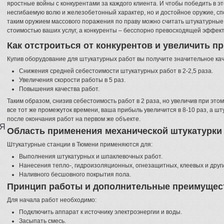
яростные войны с конкурентами за каждого клиента. И чтобы победить в эт
несгибаемую волю и железобетонный характер, но и достойное оружие, спо
таким оружием массового поражения по праву можно считать штукатурные
стоимостью ваших услуг, а конкуренты – бесспорно превосходящей эффект
Как отстроиться от конкурентов и увеличить пр
Купив оборудование для штукатурных работ вы получите значительное ка
Снижения средней себестоимости штукатурных работ в 2-2,5 раза.
Увеличения скорости работы в 5 раз.
Повышения качества работ.
Таким образом, снизив себестоимость работ в 2 раза, но увеличив при это
все тот же промежуток времени, ваша прибыль увеличится в 8-10 раз, а шт
после окончания работ на первом же объекте.
АЯ
Область применения механической штукатурки
Штукатурные станции в Тюмени применяются для:
Выполнения штукатурных и шпаклевочных работ.
Нанесения тепло-, гидроизоляционных, огнезащитных, клеевых и друг
Наливного бесшовного покрытия пола.
Принцип работы и дополнительные преимущест
Для начала работ необходимо:
Подключить аппарат к источнику электроэнергии и воды.
Засыпать смесь.